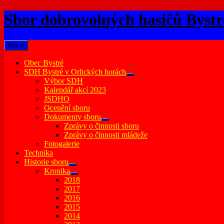
Skip
Sbor dobrovolných hasičů Bystr
to
content
Menu
Obec Bystré
SDH Bystré v Orlických horách
expand
Výbor SDH
child
Kalendář akcí 2023
menu
JSDHO
Ocenění sboru
Dokumenty sboru
expand
Zprávy o činnosti sboru
child
Zprávy o činnosti mládeže
menu
Fotogalerie
Technika
Historie sboru
expand
Kronika
child
expand
2018
menu
child
2017
menu
2016
2015
2014