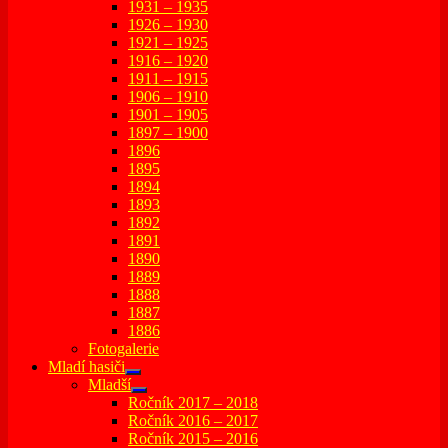
1931 – 1935
1926 – 1930
1921 – 1925
1916 – 1920
1911 – 1915
1906 – 1910
1901 – 1905
1897 – 1900
1896
1895
1894
1893
1892
1891
1890
1889
1888
1887
1886
Fotogalerie
Mladí hasiči
expand
Mladší
child
expand
Ročník 2017 – 2018
menu
child
Ročník 2016 – 2017
menu
Ročník 2015 – 2016