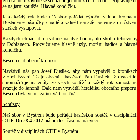
Po branném závodě se scházíme jednou za čtrnáct dní. Připravujeme
se na jarní soutěže. Hlavně kondičku.
Jako každý rok bude náš sbor pořádat výroční valnou hromadu.
Dostaneme básničky a na této valné hromadě budeme s družstvem
starších vystupovat.
Každých čtrnáct dní jezdíme na dvě hodiny do školní tělocvičny
v Dobřanech. Procvičujeme hlavně uzly, motání hadice a hlavně
kondičku.
Beseda nad obecní kronikou
Navštívil nás pan Josef Dusílek, aby nám vyprávěl o kronikách
v obci Bystré. To je obecní i hasičské. Pan Dusílek již dvacet let
shromažďuje materiály ze všech soutěží a každý rok samostatně
svazuje do šanonů. Dále nám vysvětlil heraldiku obecního praporu.
Beseda byla velmi zajímavá i poučná.
Schůzky
Náš sbor v Bystrém bude pořádat hasičskou soutěž v disciplínách
CTIF. Do 28.4.2012 máme dost času na nácviky.
Soutěž v disciplínách CTIF v Bystrém