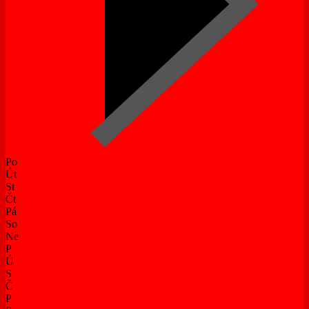
Po
Út
St
Čt
Pá
So
Ne
P
Ú
S
Č
P