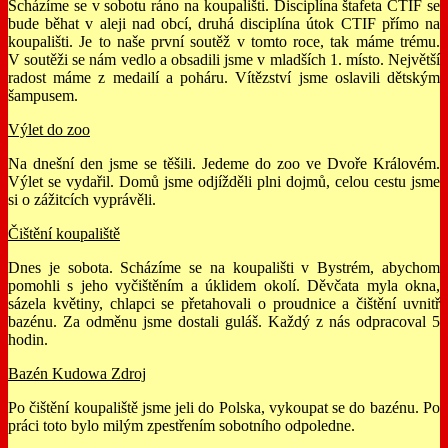
Scházíme se v sobotu ráno na koupališti. Disciplína štafeta CTIF se
bude běhat v aleji nad obcí, druhá disciplína útok CTIF přímo na
koupališti. Je to naše první soutěž v tomto roce, tak máme trému.
V soutěži se nám vedlo a obsadili jsme v mladších 1. místo. Největší
radost máme z medailí a poháru. Vítězství jsme oslavili dětským
šampusem.
Výlet do zoo
Na dnešní den jsme se těšili. Jedeme do zoo ve Dvoře Královém.
Výlet se vydařil. Domů jsme odjížděli plni dojmů, celou cestu jsme
si o zážitcích vyprávěli.
Čištění koupaliště
Dnes je sobota. Scházíme se na koupališti v Bystrém, abychom
pomohli s jeho vyčištěním a úklidem okolí. Děvčata myla okna,
sázela květiny, chlapci se přetahovali o proudnice a čištění uvnitř
bazénu. Za odměnu jsme dostali guláš. Každý z nás odpracoval 5
hodin.
Bazén Kudowa Zdroj
Po čištění koupaliště jsme jeli do Polska, vykoupat se do bazénu. Po
práci toto bylo milým zpestřením sobotního odpoledne.