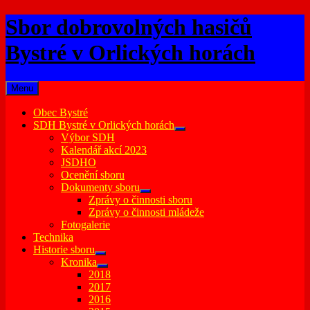
Skip
Sbor dobrovolných hasičů
to
content
Bystré v Orlických horách
Menu
Obec Bystré
SDH Bystré v Orlických horách
expand
Výbor SDH
child
Kalendář akcí 2023
menu
JSDHO
Ocenění sboru
Dokumenty sboru
expand
Zprávy o činnosti sboru
child
Zprávy o činnosti mládeže
menu
Fotogalerie
Technika
Historie sboru
expand
Kronika
child
expand
2018
menu
child
2017
menu
2016