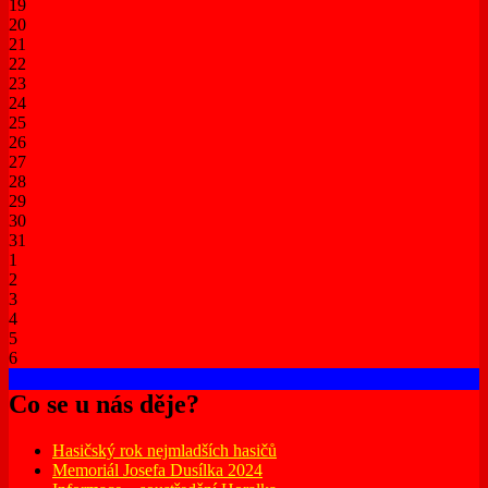
19
20
21
22
23
24
25
26
27
28
29
30
31
1
2
3
4
5
6
Co se u nás děje?
Hasičský rok nejmladších hasičů
Memoriál Josefa Dusílka 2024