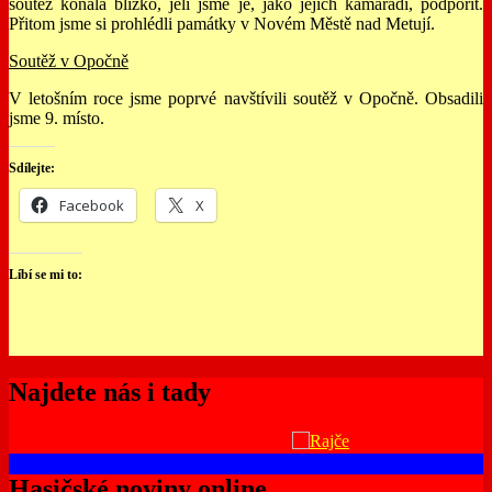
soutěž konala blízko, jeli jsme je, jako jejich kamarádi, podpořit.
Přitom jsme si prohlédli památky v Novém Městě nad Metují.
Soutěž v Opočně
V letošním roce jsme poprvé navštívili soutěž v Opočně. Obsadili
jsme 9. místo.
Sdílejte:
Facebook
X
Líbí se mi to:
Najdete nás i tady
Hasičské noviny online