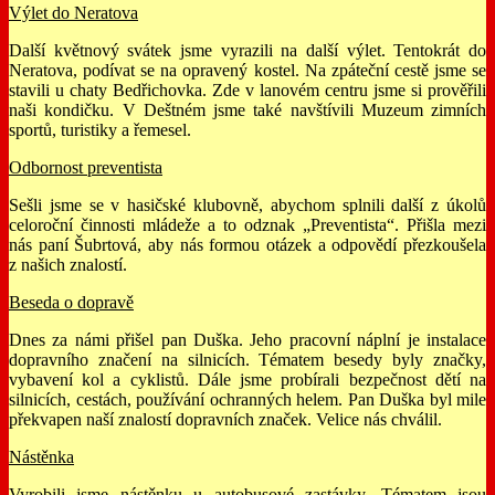
Výlet do Neratova
Další květnový svátek jsme vyrazili na další výlet. Tentokrát do
Neratova, podívat se na opravený kostel. Na zpáteční cestě jsme se
stavili u chaty Bedřichovka. Zde v lanovém centru jsme si prověřili
naši kondičku. V Deštném jsme také navštívili Muzeum zimních
sportů, turistiky a řemesel.
Odbornost preventista
Sešli jsme se v hasičské klubovně, abychom splnili další z úkolů
celoroční činnosti mládeže a to odznak „Preventista“. Přišla mezi
nás paní Šubrtová, aby nás formou otázek a odpovědí přezkoušela
z našich znalostí.
Beseda o dopravě
Dnes za námi přišel pan Duška. Jeho pracovní náplní je instalace
dopravního značení na silnicích. Tématem besedy byly značky,
vybavení kol a cyklistů. Dále jsme probírali bezpečnost dětí na
silnicích, cestách, používání ochranných helem. Pan Duška byl mile
překvapen naší znalostí dopravních značek. Velice nás chválil.
Nástěnka
Vyrobili jsme nástěnku u autobusové zastávky. Tématem jsou