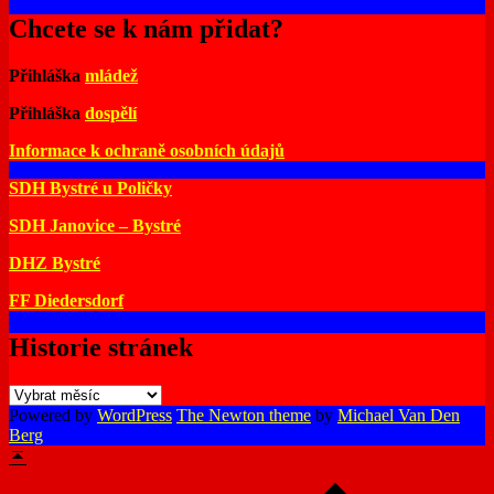
Chcete se k nám přidat?
Přihláška
mládež
Přihláška
dospělí
Informace k ochraně osobních údajů
SDH Bystré u Poličky
SDH Janovice – Bystré
DHZ Bystré
FF Diedersdorf
Historie stránek
Historie
stránek
Powered by
WordPress
The Newton theme
by
Michael Van Den
Berg