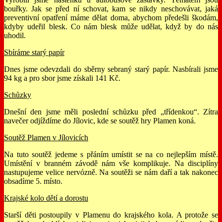
bouřky. Jak se před ní schovat, kam se nikdy neschovávat, jaká
preventivní opatření máme dělat doma, abychom předešli škodám,
kdyby udeřil blesk. Co nám blesk může udělat, když by do nás
uhodil.
Sbíráme starý papír
Dnes jsme odevzdali do sběrny sebraný starý papír. Nasbírali jsme
94 kg a pro sbor jsme získali 141 Kč.
Schůzky
Dnešní den jsme měli poslední schůzku před „třídenkou“. Zítra
navečer odjíždíme do Jílovic, kde se soutěž hry Plamen koná.
Soutěž Plamen v Jílovicích
Na tuto soutěž jedeme s přáním umístit se na co nejlepším místě.
Umístění v branném závodě nám vše komplikuje. Na disciplíny
nastupujeme velice nervózně. Na soutěži se nám daří a tak nakonec
obsadíme 5. místo.
Krajské kolo dětí a dorostu
Starší děti postoupily v Plamenu do krajského kola. A protože se