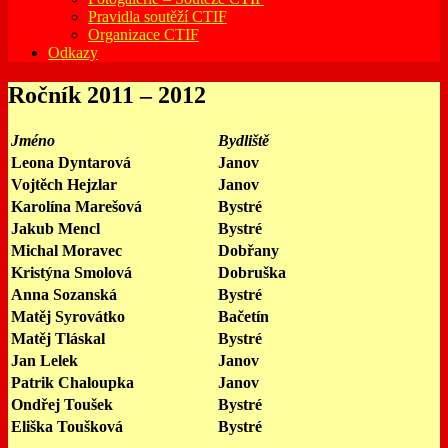
Pravidla soutěží CTIF
Organizace CTIF
Odkazy
Ročník 2011 – 2012
Jméno
Bydliště
Leona Dyntarová
Janov
Vojtěch Hejzlar
Janov
Karolína Marešová
Bystré
Jakub Mencl
Bystré
Michal Moravec
Dobřany
Kristýna Smolová
Dobruška
Anna Sozanská
Bystré
Matěj Syrovátko
Bačetín
Matěj Tláskal
Bystré
Jan Lelek
Janov
Patrik Chaloupka
Janov
Ondřej Toušek
Bystré
Eliška Toušková
Bystré