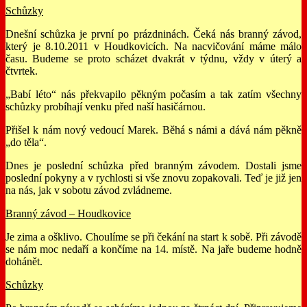
Schůzky
Dnešní schůzka je první po prázdninách. Čeká nás branný závod,
který je 8.10.2011 v Houdkovicích. Na nacvičování máme málo
času. Budeme se proto scházet dvakrát v týdnu, vždy v úterý a
čtvrtek.
„Babí léto“ nás překvapilo pěkným počasím a tak zatím všechny
schůzky probíhají venku před naší hasičárnou.
Přišel k nám nový vedoucí Marek. Běhá s námi a dává nám pěkně
„do těla“.
Dnes je poslední schůzka před branným závodem. Dostali jsme
poslední pokyny a v rychlosti si vše znovu zopakovali. Teď je již jen
na nás, jak v sobotu závod zvládneme.
Branný závod – Houdkovice
Je zima a ošklivo. Choulíme se při čekání na start k sobě. Při závodě
se nám moc nedaří a končíme na 14. místě. Na jaře budeme hodně
dohánět.
Schůzky