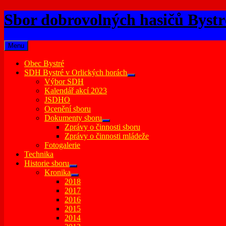
Skip
Sbor dobrovolných hasičů Bystr
to
content
Menu
Obec Bystré
SDH Bystré v Orlických horách
expand
Výbor SDH
child
Kalendář akcí 2023
menu
JSDHO
Ocenění sboru
Dokumenty sboru
expand
Zprávy o činnosti sboru
child
Zprávy o činnosti mládeže
menu
Fotogalerie
Technika
Historie sboru
expand
Kronika
child
expand
2018
menu
child
2017
menu
2016
2015
2014