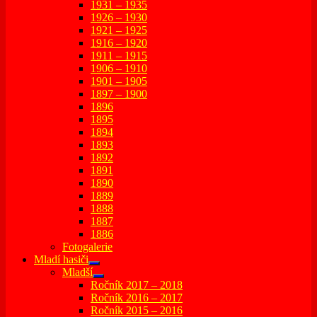
1931 – 1935
1926 – 1930
1921 – 1925
1916 – 1920
1911 – 1915
1906 – 1910
1901 – 1905
1897 – 1900
1896
1895
1894
1893
1892
1891
1890
1889
1888
1887
1886
Fotogalerie
Mladí hasiči
expand
Mladší
child
expand
Ročník 2017 – 2018
menu
child
Ročník 2016 – 2017
menu
Ročník 2015 – 2016