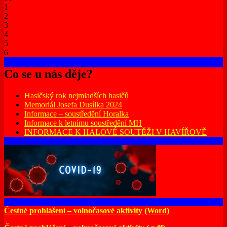
1
2
3
4
5
6
Co se u nás děje?
Hasičský rok nejmladších hasičů
Memoriál Josefa Dusílka 2024
Informace – soustředění Horalka
Informace k letnímu soustředění MH
INFORMACE K HALOVÉ SOUTĚŽI V HAVÍŘOVĚ
Čestné prohlášení – volnočasové aktivity (Word)