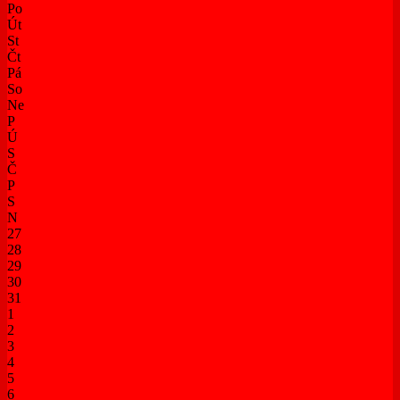
Po
Út
St
Čt
Pá
So
Ne
P
Ú
S
Č
P
S
N
27
28
29
30
31
1
2
3
4
5
6