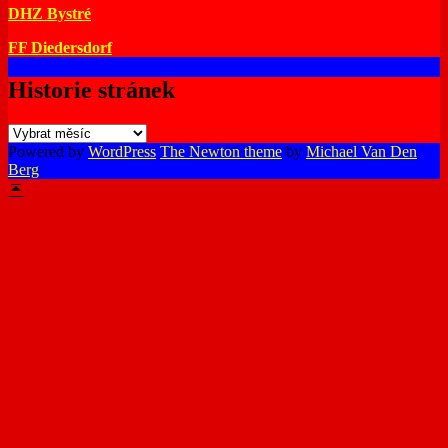
DHZ Bystré
FF Diedersdorf
Historie stránek
Historie
stránek
Powered by
WordPress
The Newton theme
by
Michael Van Den
Berg