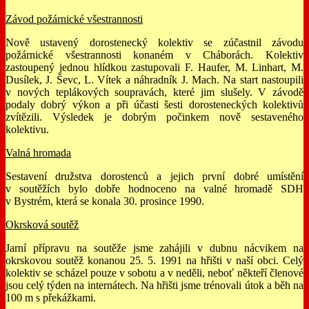
Závod požárnické všestrannosti
Nově ustavený dorostenecký kolektiv se zúčastnil závodu
požárnické všestrannosti konaném v Cháborách. Kolektiv
zastoupený jednou hlídkou zastupovali F. Haufer, M. Linhart, M.
Dusílek, J. Ševc, L. Vítek a náhradník J. Mach. Na start nastoupili
v nových teplákových soupravách, které jim slušely. V závodě
podaly dobrý výkon a při účasti šesti dorosteneckých kolektivů
zvítězili. Výsledek je dobrým počinkem nově sestaveného
kolektivu.
Valná hromada
Sestavení družstva dorostenců a jejich první dobré umístění
v soutěžích bylo dobře hodnoceno na valné hromadě SDH
v Bystrém, která se konala 30. prosince 1990.
Okrsková soutěž
Jarní přípravu na soutěže jsme zahájili v dubnu nácvikem na
okrskovou soutěž konanou 25. 5. 1991 na hřišti v naší obci. Celý
kolektiv se scházel pouze v sobotu a v neděli, neboť někteří členové
jsou celý týden na internátech. Na hřišti jsme trénovali útok a běh na
100 m s překážkami.