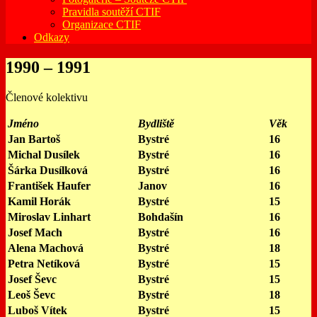
Pravidla soutěží CTIF
Organizace CTIF
Odkazy
1990 – 1991
Členové kolektivu
Jméno
Bydliště
Věk
Jan Bartoš
Bystré
16
Michal Dusílek
Bystré
16
Šárka Dusílková
Bystré
16
František Haufer
Janov
16
Kamil Horák
Bystré
15
Miroslav Linhart
Bohdašín
16
Josef Mach
Bystré
16
Alena Machová
Bystré
18
Petra Netíková
Bystré
15
Josef Ševc
Bystré
15
Leoš Ševc
Bystré
18
Luboš Vítek
Bystré
15