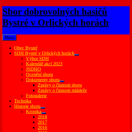
Skip
Sbor dobrovolných hasičů
to
content
Bystré v Orlických horách
Menu
Obec Bystré
SDH Bystré v Orlických horách
expand
Výbor SDH
child
Kalendář akcí 2023
menu
JSDHO
Ocenění sboru
Dokumenty sboru
expand
Zprávy o činnosti sboru
child
Zprávy o činnosti mládeže
menu
Fotogalerie
Technika
Historie sboru
expand
Kronika
child
expand
2018
menu
child
2017
menu
2016