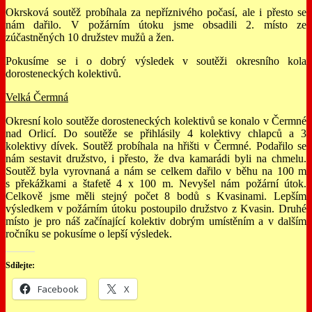
Okrsková soutěž probíhala za nepříznivého počasí, ale i přesto se
nám dařilo. V požárním útoku jsme obsadili 2. místo ze
zúčastněných 10 družstev mužů a žen.
Pokusíme se i o dobrý výsledek v soutěži okresního kola
dorosteneckých kolektivů.
Velká Čermná
Okresní kolo soutěže dorosteneckých kolektivů se konalo v Čermné
nad Orlicí. Do soutěže se přihlásily 4 kolektivy chlapců a 3
kolektivy dívek. Soutěž probíhala na hřišti v Čermné. Podařilo se
nám sestavit družstvo, i přesto, že dva kamarádi byli na chmelu.
Soutěž byla vyrovnaná a nám se celkem dařilo v běhu na 100 m
s překážkami a štafetě 4 x 100 m. Nevyšel nám požární útok.
Celkově jsme měli stejný počet 8 bodů s Kvasinami. Lepším
výsledkem v požárním útoku postoupilo družstvo z Kvasin. Druhé
místo je pro náš začínající kolektiv dobrým umístěním a v dalším
ročníku se pokusíme o lepší výsledek.
Sdílejte:
Facebook
X