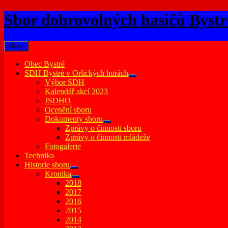
Skip
Sbor dobrovolných hasičů Bystr
to
content
Menu
Obec Bystré
SDH Bystré v Orlických horách
expand
Výbor SDH
child
Kalendář akcí 2023
menu
JSDHO
Ocenění sboru
Dokumenty sboru
expand
Zprávy o činnosti sboru
child
Zprávy o činnosti mládeže
menu
Fotogalerie
Technika
Historie sboru
expand
Kronika
child
expand
2018
menu
child
2017
menu
2016
2015
2014