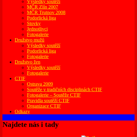
Výsledky soutěží
MČR Zlín 2007
MČR Trutnov 2008
Podorlická liga
Stovky
Jednotlivci
Fotogalerie
Družstvo mužů
Výsledky soutěží
Podorlická liga
Fotogalerie
Družstvo žen
Výsledky soutěží
Fotogalerie
CTIF
Ostrava 2009
Soutěže v tradičních disciplinách CTIF
Fotogalerie – Soutěže CTIF
Pravidla soutěží CTIF
Organizace CTIF
Odkazy
Najdete nás i tady