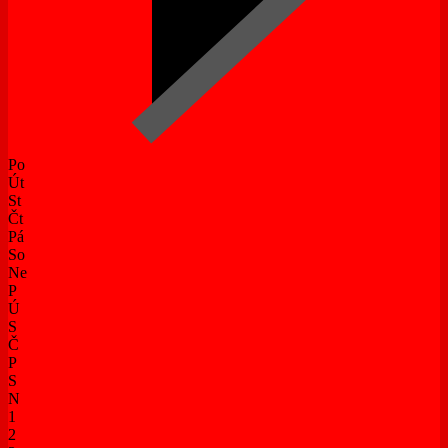
Po
Út
St
Čt
Pá
So
Ne
P
Ú
S
Č
P
S
N
1
2