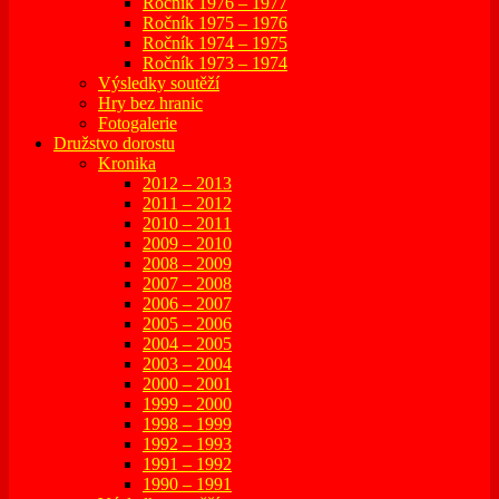
Ročník 1976 – 1977
Ročník 1975 – 1976
Ročník 1974 – 1975
Ročník 1973 – 1974
Výsledky soutěží
Hry bez hranic
Fotogalerie
Družstvo dorostu
Kronika
2012 – 2013
2011 – 2012
2010 – 2011
2009 – 2010
2008 – 2009
2007 – 2008
2006 – 2007
2005 – 2006
2004 – 2005
2003 – 2004
2000 – 2001
1999 – 2000
1998 – 1999
1992 – 1993
1991 – 1992
1990 – 1991