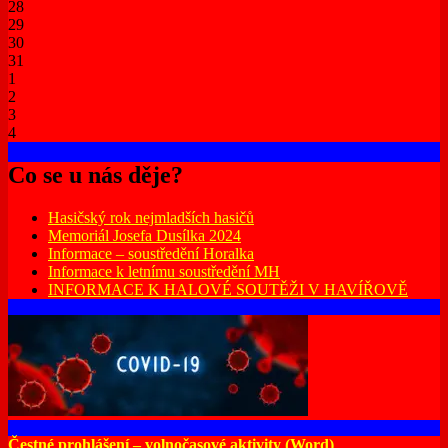
28
29
30
31
1
2
3
4
Co se u nás děje?
Hasičský rok nejmladších hasičů
Memoriál Josefa Dusílka 2024
Informace – soustředění Horalka
Informace k letnímu soustředění MH
INFORMACE K HALOVÉ SOUTĚŽI V HAVÍŘOVĚ
Čestné prohlášení – volnočasové aktivity (Word)