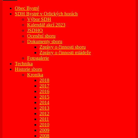
Obec Bystré
SDH Bystré v Orlických horách
Výbor SDH
Kalendář akcí 2023
JSDHO
Ocenění sboru
Dokumenty sboru
Zprávy o činnosti sboru
Zprávy o činnosti mládeže
Fotogalerie
Technika
Historie sboru
Kronika
2018
2017
2016
2015
2014
2013
2012
2011
2010
2009
2008