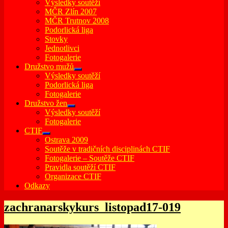
Výsledky soutěží
MČR Zlín 2007
MČR Trutnov 2008
Podorlická liga
Stovky
Jednotlivci
Fotogalerie
Družstvo mužů
expand
Výsledky soutěží
child
Podorlická liga
menu
Fotogalerie
Družstvo žen
expand
Výsledky soutěží
child
Fotogalerie
menu
CTIF
expand
Ostrava 2009
child
Soutěže v tradičních disciplinách CTIF
menu
Fotogalerie – Soutěže CTIF
Pravidla soutěží CTIF
Organizace CTIF
Odkazy
zachranarskykurs_listopad17-019