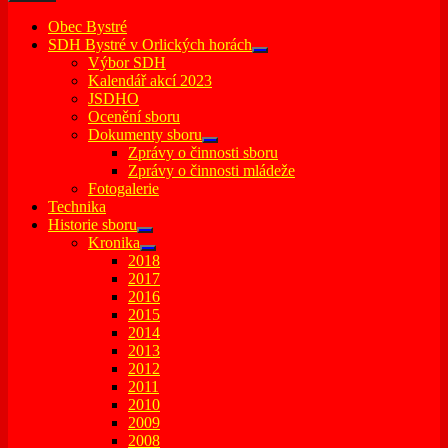
Obec Bystré
SDH Bystré v Orlických horách
expand
Výbor SDH
child
Kalendář akcí 2023
menu
JSDHO
Ocenění sboru
Dokumenty sboru
expand
Zprávy o činnosti sboru
child
Zprávy o činnosti mládeže
menu
Fotogalerie
Technika
Historie sboru
expand
Kronika
child
expand
2018
menu
child
2017
menu
2016
2015
2014
2013
2012
2011
2010
2009
2008