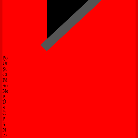
Po
Út
St
Čt
Pá
So
Ne
P
Ú
S
Č
P
S
N
27