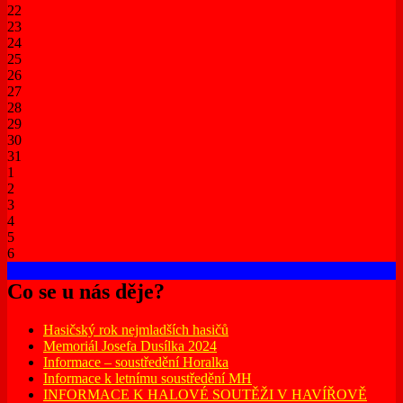
22
23
24
25
26
27
28
29
30
31
1
2
3
4
5
6
Co se u nás děje?
Hasičský rok nejmladších hasičů
Memoriál Josefa Dusílka 2024
Informace – soustředění Horalka
Informace k letnímu soustředění MH
INFORMACE K HALOVÉ SOUTĚŽI V HAVÍŘOVĚ