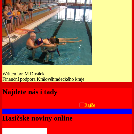
Written by:
M.Dusílek
Navigace
Finanční podpora Královéhradeckého kraje
pro
Najdete nás i tady
příspěvek
Hasičské noviny online