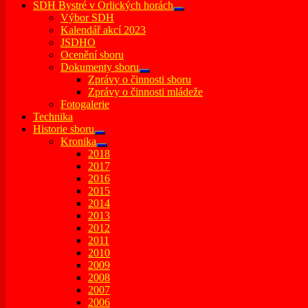
SDH Bystré v Orlických horách
expand
Výbor SDH
child
Kalendář akcí 2023
menu
JSDHO
Ocenění sboru
Dokumenty sboru
expand
Zprávy o činnosti sboru
child
Zprávy o činnosti mládeže
menu
Fotogalerie
Technika
Historie sboru
expand
Kronika
child
expand
2018
menu
child
2017
menu
2016
2015
2014
2013
2012
2011
2010
2009
2008
2007
2006